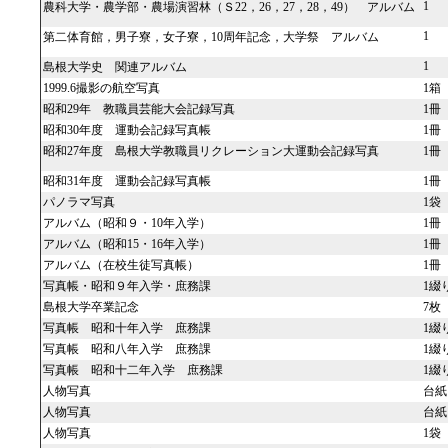
1
農科大学・農学部・農場演習林（Ｓ22，26，27，28，49） アルバム
1
第二体育館，男子寮，女子寮，10周年記念，大学祭 アルバム
1
島根大学史 関連アルバム
1999.6撮影の航空写真
1箱
昭和29年 教職員芸能大会記録写真
1冊
昭和30年度 運動会記録写真帳
1冊
昭和27年度 島根大学教職員リクレーション大運動会記録写真
1冊
昭和31年度 運動会記録写真帳
1冊
パノラマ写真
1袋
アルバム（昭和９・10年入学）
1冊
アルバム（昭和15・16年入学）
1冊
アルバム（在校生徒写真帳）
1冊
写真帳・昭和９年入学・庶務課
1綴
島根大学卒業記念
7枚
写真帳 昭和十年入学 庶務課
1綴
写真帳 昭和八年入学 庶務課
1綴
写真帳 昭和十二年入学 庶務課
1綴
人物写真
台紙
人物写真
台紙
人物写真
1袋