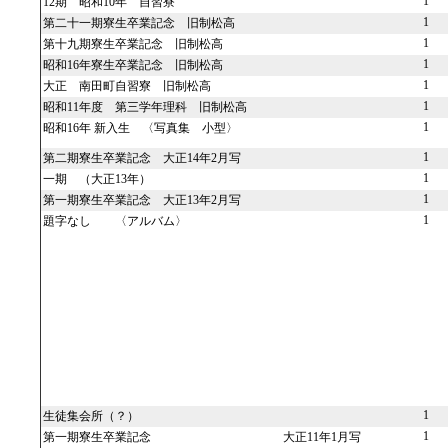
1
12期 昭和10年 自習寮
1
第二十一期寮生卒業記念 旧制松高
1
第十九期寮生卒業記念 旧制松高
1
昭和16年寮生卒業記念 旧制松高
1
大正 南田町自習寮 旧制松高
1
昭和11年度 第三学年理科 旧制松高
1
昭和16年 新入生 〈写真集 小型〉
1
第二期寮生卒業記念 大正14年2月写
1
一期 （大正13年）
1
第一期寮生卒業記念 大正13年2月写
1
題字なし 〈アルバム〉
1
生徒集会所（？）
1
第一期寮生卒業記念 大正11年1月写