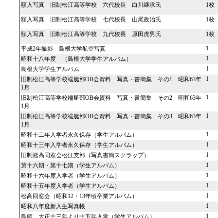
額入写真 旧制松江高等学校 六代校長 白川継承氏
1枚
額入写真 旧制松江高等学校 七代校長 山尾政治氏
1枚
額入写真 旧制松江高等学校 九代校長 原田虎男氏
1枚
1
平成2年撮影 島根大学航空写真
1
昭和十八年度 （島根大学学生アルバム）
1
島根大学学生アルバム
1
旧制松江高等学校端艇部OB会資料 写真・書簡集 その1 昭和63年
1月
1
旧制松江高等学校端艇部OB会資料 写真・書簡集 その2 昭和63年
1月
1
旧制松江高等学校端艇部OB会資料 写真・書簡集 その3 昭和63年
1月
1
昭和十二年入学者永久保存（学生アルバム）
1
昭和十三年入学者永久保存（学生アルバム）
1
旧制淞高同窓会松江支部（写真書簡スクラップ）
1
第十六期・第十七期（学生アルバム）
1
昭和十六年度入学者（学生アルバム）
1
昭和十五年度入学者（学生アルバム）
1
松高同窓会（昭和12・13年頃卒業アルバム）
1
昭和八年度新入生写真帳
1
島師 大正十三年より十五年入学（学生アルバム）