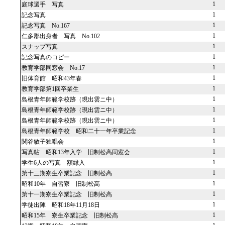
1
庭球選手 写真
1
記念写真
1
記念写真 No.167
1
仁多郡出身者 写真 No.102
1
スナップ写真
1
記念写真のコピー
1
教育学部同窓会 No.17
1
旧体育館 昭和43年春
1
教育学部第1回卒業生
1
島根青年師範学校跡（現出雲ニ中）
1
島根青年師範学校跡（現出雲ニ中）
1
島根青年師範学校跡（現出雲ニ中）
1
島根青年師範学校 昭和二十一年卒業記念
1
関谷敏子独唱会
1
写真帖 昭和13年入学 旧制松高同窓会
1
学生6人の写真 額縁入
1
第十三期寮生卒業記念 旧制松高
1
昭和10年 自習寮 旧制松高
1
第十一期寮生卒業記念 旧制松高
1
学徒出陣 昭和18年11月18日
1
昭和15年 寮生卒業記念 旧制松高