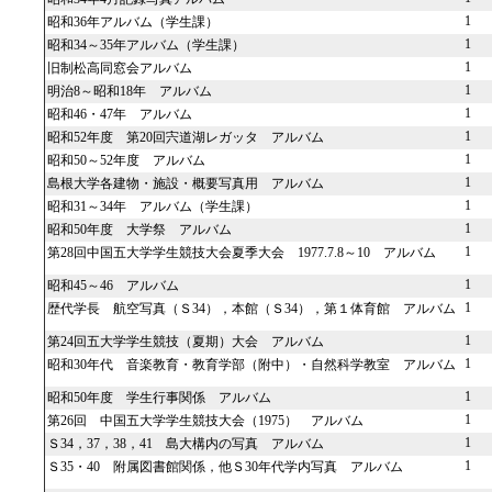
1
昭和36年アルバム（学生課）
1
昭和34～35年アルバム（学生課）
1
旧制松高同窓会アルバム
1
明治8～昭和18年 アルバム
1
昭和46・47年 アルバム
1
昭和52年度 第20回宍道湖レガッタ アルバム
1
昭和50～52年度 アルバム
1
島根大学各建物・施設・概要写真用 アルバム
1
昭和31～34年 アルバム（学生課）
1
昭和50年度 大学祭 アルバム
1
第28回中国五大学学生競技大会夏季大会 1977.7.8～10 アルバム
1
昭和45～46 アルバム
1
歴代学長 航空写真（Ｓ34），本館（Ｓ34），第１体育館 アルバム
1
第24回五大学学生競技（夏期）大会 アルバム
1
昭和30年代 音楽教育・教育学部（附中）・自然科学教室 アルバム
1
昭和50年度 学生行事関係 アルバム
1
第26回 中国五大学学生競技大会（1975） アルバム
1
Ｓ34，37，38，41 島大構内の写真 アルバム
1
Ｓ35・40 附属図書館関係，他Ｓ30年代学内写真 アルバム