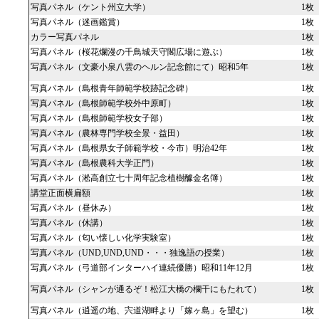
写真パネル（ケント州立大学）
1枚
写真パネル（迷画鑑賞）
1枚
カラー写真パネル
1枚
写真パネル（桜花爛漫の千鳥城天守閣広場に遊ぶ）
1枚
写真パネル（文豪小泉八雲のヘルン記念館にて）昭和5年
1枚
写真パネル（島根青年師範学校跡記念碑）
1枚
写真パネル（島根師範学校外中原町）
1枚
写真パネル（島根師範学校女子部）
1枚
写真パネル（農林専門学校全景・益田）
1枚
写真パネル（島根県女子師範学校・今市）明治42年
1枚
写真パネル（島根農科大学正門）
1枚
写真パネル（淞高創立七十周年記念植樹醵金名簿）
1枚
講堂正面横扁額
1枚
写真パネル（昼休み）
1枚
写真パネル（休講）
1枚
写真パネル（匂い懐しい化学実験室）
1枚
写真パネル（UND,UND,UND・・・独逸語の授業）
1枚
写真パネル（弓道部インターハイ連続優勝）昭和11年12月
1枚
写真パネル（シャンが通るぞ！松江大橋の欄干にもたれて）
1枚
写真パネル（逍遥の地、宍道湖畔より「嫁ヶ島」を望む）
1枚