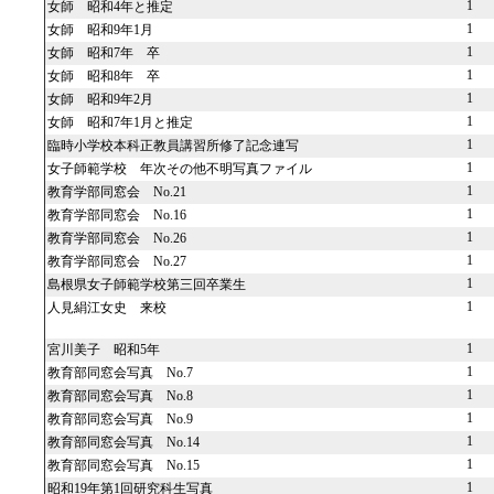
1
女師 昭和4年と推定
1
女師 昭和9年1月
1
女師 昭和7年 卒
1
女師 昭和8年 卒
1
女師 昭和9年2月
1
女師 昭和7年1月と推定
1
臨時小学校本科正教員講習所修了記念連写
1
女子師範学校 年次その他不明写真ファイル
1
教育学部同窓会 No.21
1
教育学部同窓会 No.16
1
教育学部同窓会 No.26
1
教育学部同窓会 No.27
1
島根県女子師範学校第三回卒業生
1
人見絹江女史 来校
1
宮川美子 昭和5年
1
教育部同窓会写真 No.7
1
教育部同窓会写真 No.8
1
教育部同窓会写真 No.9
1
教育部同窓会写真 No.14
1
教育部同窓会写真 No.15
1
昭和19年第1回研究科生写真