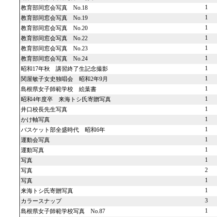
1
教育部同窓会写真 No.18
1
教育部同窓会写真 No.19
1
教育部同窓会写真 No.20
1
教育部同窓会写真 No.22
1
教育部同窓会写真 No.23
1
教育部同窓会写真 No.24
1
昭和17年秋 講習終了生記念撮影
1
関屋敏子女史独唱会 昭和2年9月
1
島根県女子師範学校 絵葉書
1
昭和4年度卒 来海トシ氏寄贈写真
1
井口校長先生写真
1
かけ軸写真
1
バスケット部全盛時代 昭和6年
1
運動会写真
1
運動写真
1
写真
2
写真
1
写真
1
来海トシ氏寄贈写真
3
カラースナップ
1
島根県女子師範学校写真 No.87