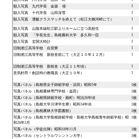
1
額入写真 九代学長 金築
修
1
額入写真 十代学長 山田深雪
1
額入写真 漕艇クラスマッチを終えて（松江大橋河畔にて）
1
額入写真 山陰本線松江駅上りホームに立つ高校生
1
額入写真 「学長先生」島根農科大学 多久和一臣
1
額入写真 玄関大時計
1
旧制淞江高等学校 自習寮
1
旧制淞江高等学校 新校舎前にて（大正１０年１２月）
1
旧制淞江高等学校 新校舎（大正１１年頃）
1
意気軒昂！創設時の教職員（大正１０年）
写真パネル（島根県女子師範学校・浜田）昭和5年
1枚
写真パネル（島根農林専門学校・益田）
1枚
写真パネル（島根県師範学校・殿町）明治26年頃
1枚
写真パネル（島根大学川津学生寮）昭和34年頃
1枚
写真パネル（島根農林大学図書館）
1枚
写真パネル（島根大学島根師範学校・島根大学島根青年師範学校）昭
1枚
和26年3月
写真パネル（学徒出陣）昭和18年11月
1枚
写真パネル（セントラルワシントン大学）
1枚