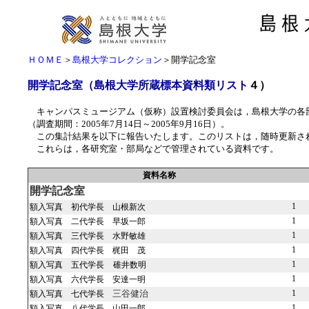
ＨＯＭＥ
＞
島根大学コレクション
＞
開学記念室
開学記念室（島根大学所蔵標本資料類リスト
４）
キャンパスミュージアム（仮称）設置検討委員会は，島根大学の各
（調査期間：2005年7月14日～2005年9月16日）。
この集計結果を以下に報告いたします。このリストは，随時更新さ
これらは，各研究室・部局などで管理されている資料です。
資料名称
開学記念室
1
額入写真 初代学長 山根新次
1
額入写真 二代学長 早坂一郎
1
額入写真 三代学長 水野敏雄
1
額入写真 四代学長 梶田 茂
1
額入写真 五代学長
碓井数明
1
額入写真 六代学長 安達一明
1
額入写真 七代学長
三谷健治
1
額入写真 八代学長 山田一郎