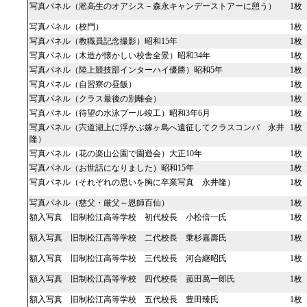
写真パネル（淞高生のオアシス－森永キャンデーストアーに憩う）
1枚
写真パネル（校門）
1枚
写真パネル（教職員記念撮影）昭和15年
1枚
写真パネル（木造が懐かしい校舎全景）昭和34年
1枚
写真パネル（陸上競技部インターハイ優勝）昭和5年
1枚
写真パネル（自習寮の昼飯）
1枚
写真パネル（クラス最後の別離会）
1枚
写真パネル（待望の水泳プール竣工）昭和3年6月
1枚
写真パネル（宍道湖上に浮かぶ嫁ヶ島へ遠征してクラスコンパ 永井
1枚
隆）
写真パネル（花の楽山公園で園遊会）大正10年
1枚
写真パネル（お世話になりました）昭和15年
1枚
写真パネル（それぞれの思いを胸に卒業写真 永井隆）
1枚
写真パネル（慈父・厳父～恩師百仙）
1枚
額入写真 旧制松江高等学校 初代校長 小松倍一氏
1枚
額入写真 旧制松江高等学校 二代校長 乗杉嘉壽氏
1枚
額入写真 旧制松江高等学校 三代校長 河合継昭氏
1枚
額入写真 旧制松江高等学校 四代校長 菰田萬一郎氏
1枚
額入写真 旧制松江高等学校 五代校長 豊田臻氏
1枚