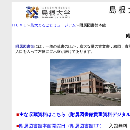
ＨＯＭＥ
＞
島大まるごとミュージアム
＞附属図書館本館
附属図書館
には，一般の蔵書のほか，膨大な量の古文書，絵図，貴
入口を入って左側に展示室が設けてあります。
■
主な収蔵資料はこちら（附属図書館貴重資料デジタルア
■
附属図書館本館開館日（附属図書館HP）
入館無料