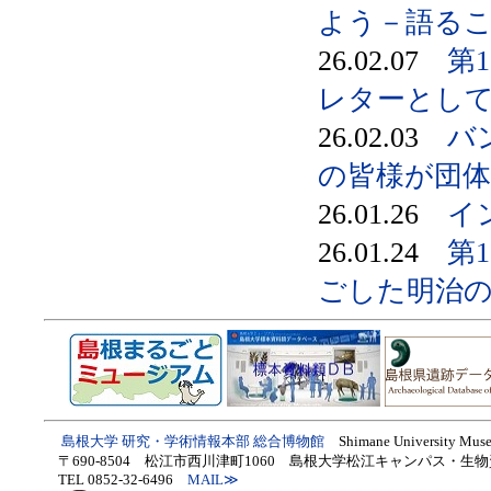
よう－語る
26.02.07
第
レターとし
26.02.03
バ
の皆様が団体
26.01.26
イ
26.01.24
第
ごした明治の
島根大学
研究・学術情報本部
総合博物館
Shimane University Mus
〒690-8504
松江市西川津町
1060 島根大学松江キャンパス・生
TEL 0852-32-6496
MAIL≫