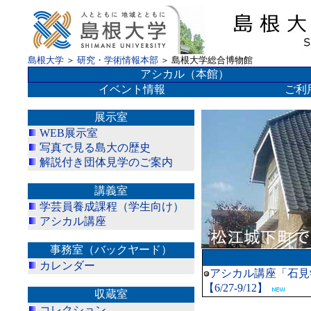
島根大学
＞
研究・学術情報本部
＞ 島根大学総合博物館
アシカル（本館）
イベント情報
ご利
展示室
WEB展示室
写真で見る島大の歴史
解説付き団体見学のご案内
講義室
学芸員養成課程（学生向け）
アシカル講座
事務室（バックヤード）
カレンダー
アシカル講座「石見学
【6/27-9/12】
収蔵室
コレクション