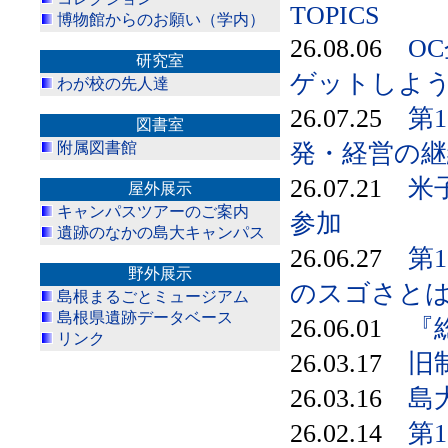
TOPICS
博物館からのお願い（学内）
26.08.06
O
研究室
ゲットしよ
わが校の先人達
26.07.25
第
図書室
附属図書館
発・経営の継
26.07.21
米
屋外展示
キャンパスツアーのご案内
参加
遺跡のなかの島大キャンパス
26.06.27
第
野外展示
のスゴさとは
島根まるごとミュージアム
島根県遺跡データベース
26.06.01
『
リンク
26.03.17
旧
26.03.16
島
26.02.14
第